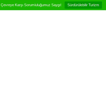
Çevreye Karşı Sorumluluğumuz Saygı!
Sürdürülebilir Turizm
Fethiye
Boutique
Hotels